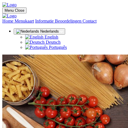
Menu
Close
(huidige)
Home
Menukaart
Informatie
Beoordelingen
Contact
Nederlands
English
Deutsch
Português