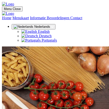
Menu
Close
(huidige)
Home
Menukaart
Informatie
Beoordelingen
Contact
Nederlands
English
Deutsch
Português